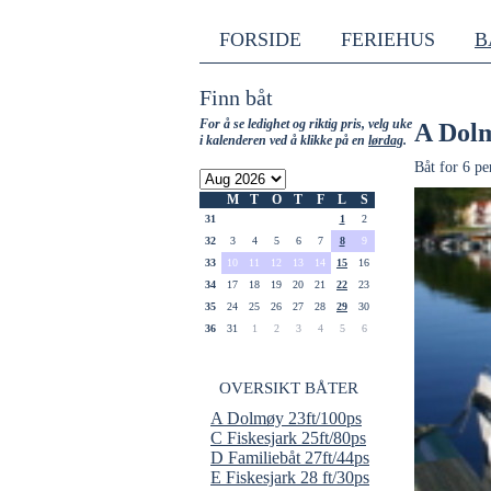
FORSIDE
FERIEHUS
B
Finn båt
For å se ledighet og riktig pris, velg uke
A Dolm
i kalenderen ved å klikke på en
lørdag
.
Båt for 6 pe
M
T
O
T
F
L
S
31
1
2
32
3
4
5
6
7
8
9
33
10
11
12
13
14
15
16
34
17
18
19
20
21
22
23
35
24
25
26
27
28
29
30
36
31
1
2
3
4
5
6
OVERSIKT BÅTER
A Dolmøy 23ft/100ps
C Fiskesjark 25ft/80ps
D Familiebåt 27ft/44ps
E Fiskesjark 28 ft/30ps