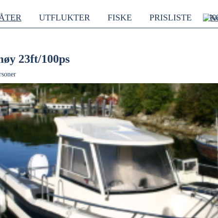
ÅTER
UTFLUKTER
FISKE
PRISLISTE
K
øy 23ft/100ps
rsoner