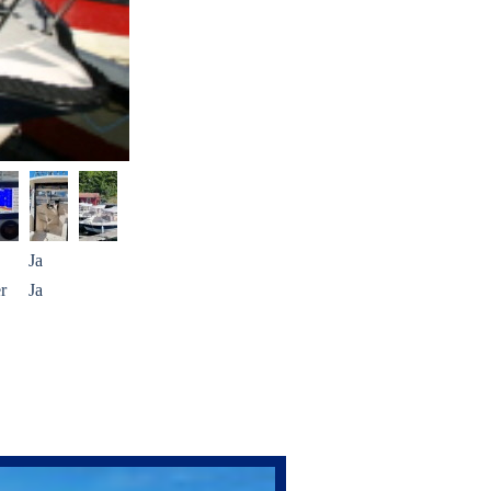
Ja
r
Ja