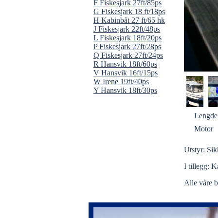
F Fiskesjark 27ft/85ps
G Fiskesjark 18 ft/18ps
H Kabinbåt 27 ft/65 hk
J Fiskesjark 22ft/48ps
L Fiskesjark 18ft/20ps
P Fiskesjark 27ft/28ps
Q Fiskesjark 27ft/24ps
R Hansvik 18ft/60ps
V Hansvik 16ft/15ps
W Irene 19ft/40ps
Y Hansvik 18ft/30ps
Lengde
Motor
Utstyr: Si
I tillegg: 
Alle våre b