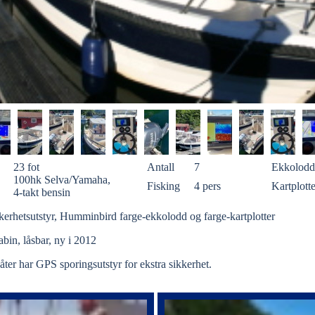
23 fot
Antall
7
Ekkolodd
100hk Selva/Yamaha,
Fisking
4 pers
Kartplotte
4-takt bensin
kkerhetsutstyr, Humminbird farge-ekkolodd og farge-kartplotter
Kabin, låsbar, ny i 2012
åter har GPS sporingsutstyr for ekstra sikkerhet.