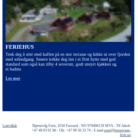
FERIEHUS
Tenk deg å sitte med kaffen på en stor terrasse og kikke ut over fjorden
med solnedgang. Senere trekke deg inn i ei flott hytte med god
standard som også kan tilby 4 soverom, godt utstyrt kjøkken og
ei badstu.
Les mer
Leievilkår
Bjørnevåg Ferie, 4550 Farsund - NO 979406118 MVA - Tlf Jakob:
+47 48 03 01 86 - Ole: +47 99 56 33 74 - E-mail
post@bjornevaag-
ferie.no