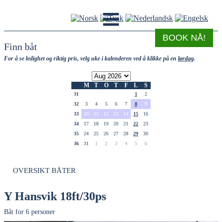
BOOK NÅ!
Finn båt
For å se ledighet og riktig pris, velg uke i kalenderen ved å klikke på en
lørdag
.
M
T
O
T
F
L
S
31
1
2
32
3
4
5
6
7
8
9
33
10
11
12
13
14
15
16
34
17
18
19
20
21
22
23
35
24
25
26
27
28
29
30
36
31
1
2
3
4
5
6
OVERSIKT BÅTER
Y Hansvik 18ft/30ps
Båt for 6 personer