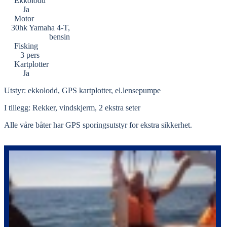
Ekkolodd
Ja
Motor
30hk Yamaha 4-T,
bensin
Fisking
3 pers
Kartplotter
Ja
Utstyr: ekkolodd, GPS kartplotter, el.lensepumpe
I tillegg: Rekker, vindskjerm, 2 ekstra seter
Alle våre båter har GPS sporingsutstyr for ekstra sikkerhet.