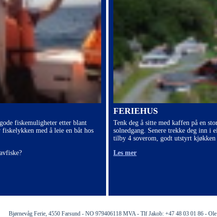
FERIEHUS
 gode fiskemuligheter etter blant
Tenk deg å sitte med kaffen på en sto
v fiskelykken med å leie en båt hos
solnedgang. Senere trekke deg inn i e
tilby 4 soverom, godt utstyrt kjøkken 
avfiske?
Les mer
Bjørnevåg Ferie, 4550 Farsund - NO 979406118 MVA - Tlf Jakob: +47 48 03 01 86 - Ole