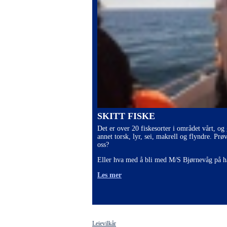
SKITT FISKE
Det er over 20 fiskesorter i området vårt, og
annet torsk, lyr, sei, makrell og flyndre. Prø
oss?
Eller hva med å bli med M/S Bjørnevåg på h
Les mer
Leievilkår