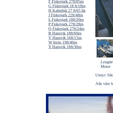
F Fiskesjark 27ft/85ps
G Fiskesjark 18 ft/18ps
H Kabinbåt 27 ft/65 hk
J Fiskesjark 22ft/48ps
L Fiskesjark 18ft/20ps
P Fiskesjark 27ft/28ps
Q Fiskesjark 27ft/24ps
R Hansvik 18ft/60ps
V Hansvik 16ft/15ps
W Irene 19ft/40ps
Y Hansvik 18ft/30ps
Lengde
Motor
Utstyr: Sik
Alle våre b