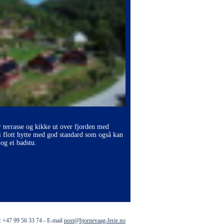
r terrasse og kikke ut over fjorden med
i flott hytte med god standard som også kan
og ei badstu.
: +47 99 56 33 74 - E-mail
post@bjornevaag-ferie.no