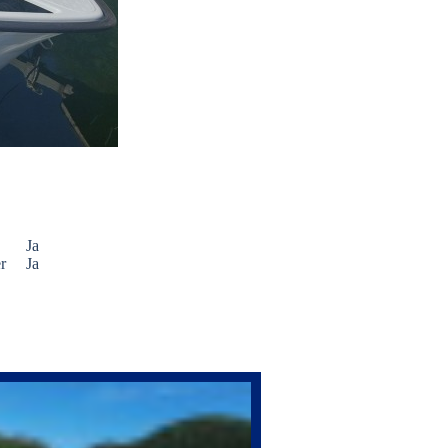
Ja
r
Ja