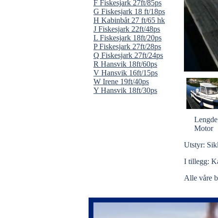
F Fiskesjark 27ft/85ps
G Fiskesjark 18 ft/18ps
H Kabinbåt 27 ft/65 hk
J Fiskesjark 22ft/48ps
L Fiskesjark 18ft/20ps
P Fiskesjark 27ft/28ps
Q Fiskesjark 27ft/24ps
R Hansvik 18ft/60ps
V Hansvik 16ft/15ps
W Irene 19ft/40ps
Y Hansvik 18ft/30ps
Lengde
Motor
Utstyr: Si
I tillegg: 
Alle våre b