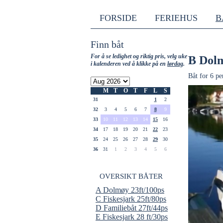
FORSIDE
FERIEHUS
B
Finn båt
For å se ledighet og riktig pris, velg uke
B Dolm
i kalenderen ved å klikke på en
lørdag
.
Båt for 6 pe
M
T
O
T
F
L
S
31
1
2
32
3
4
5
6
7
8
9
33
10
11
12
13
14
15
16
34
17
18
19
20
21
22
23
35
24
25
26
27
28
29
30
36
31
1
2
3
4
5
6
OVERSIKT BÅTER
A Dolmøy 23ft/100ps
C Fiskesjark 25ft/80ps
D Familiebåt 27ft/44ps
E Fiskesjark 28 ft/30ps