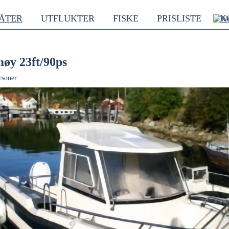
ÅTER
UTFLUKTER
FISKE
PRISLISTE
K
øy 23ft/90ps
rsoner