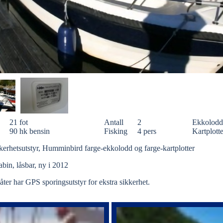
21 fot
Antall
2
Ekkolodd
90 hk bensin
Fisking
4 pers
Kartplotte
kkerhetsutstyr, Humminbird farge-ekkolodd og farge-kartplotter
Kabin, låsbar, ny i 2012
åter har GPS sporingsutstyr for ekstra sikkerhet.