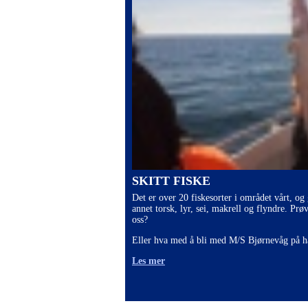
SKITT FISKE
Det er over 20 fiskesorter i området vårt, og
annet torsk, lyr, sei, makrell og flyndre. Prø
oss?
Eller hva med å bli med M/S Bjørnevåg på h
Les mer