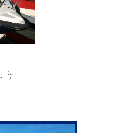
Ja
r
Ja