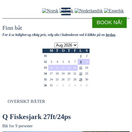
BOOK NÅ!
Finn båt
For å se ledighet og riktig pris, velg uke i kalenderen ved å klikke på en
lørdag
.
M
T
O
T
F
L
S
31
1
2
32
3
4
5
6
7
8
9
33
10
11
12
13
14
15
16
34
17
18
19
20
21
22
23
35
24
25
26
27
28
29
30
36
31
1
2
3
4
5
6
OVERSIKT BÅTER
Q Fiskesjark 27ft/24ps
Båt for 9 personer