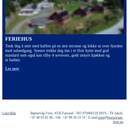
FERIEHUS
Tenk deg å sitte med kaffen på en stor terrasse og kikke ut over fjorden
med solnedgang. Senere trekke deg inn i ei flott hytte med god
standard som også kan tilby 4 soverom, godt utstyrt kjøkken og
ei badstu.
Les mer
Leievilkår
Bjørnevåg Ferie, 4550 Farsund - NO 979406118 MVA - Tlf Jakob:
+47 48 03 01 86 - Ole: +47 99 56 33 74 - E-mail
post@bjornevaag-
ferie.no