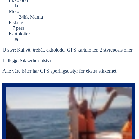
Ekkolodd
Ja
Motor
24hk Marna
Fisking
7 pers
Kartplotter
Ja
Utstyr: Kahytt, trebåt, ekkolodd, GPS kartplotter, 2 styreposisjoner
I tillegg: Sikkerhetsutstyr
Alle våre båter har GPS sporingsutstyr for ekstra sikkerhet.