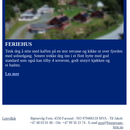
FERIEHUS
Tenk deg å sitte med kaffen på en stor terrasse og kikke ut over fjorden
med solnedgang. Senere trekke deg inn i ei flott hytte med god
standard som også kan tilby 4 soverom, godt utstyrt kjøkken og
ei badstu.
Les mer
Leievilkår
Bjørnevåg Ferie, 4550 Farsund - NO 979406118 MVA - Tlf Jakob:
+47 48 03 01 86 - Ole: +47 99 56 33 74 - E-mail
post@bjornevaag-
ferie.no