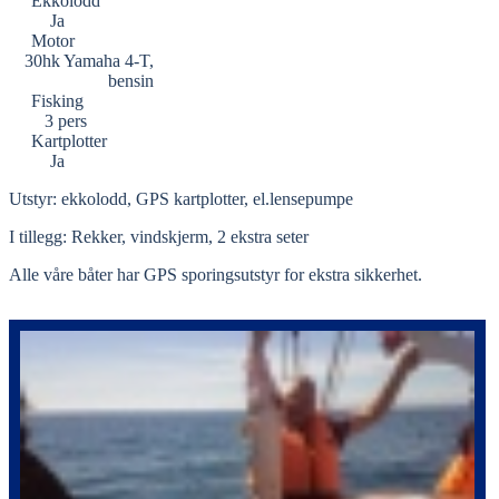
Ekkolodd
Ja
Motor
30hk Yamaha 4-T,
bensin
Fisking
3 pers
Kartplotter
Ja
Utstyr: ekkolodd, GPS kartplotter, el.lensepumpe
I tillegg: Rekker, vindskjerm, 2 ekstra seter
Alle våre båter har GPS sporingsutstyr for ekstra sikkerhet.