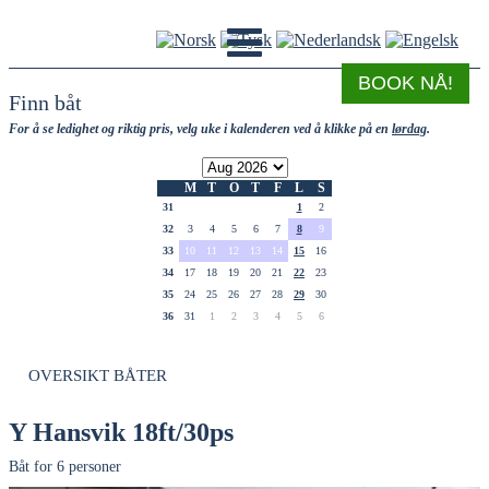
BOOK NÅ!
Finn båt
For å se ledighet og riktig pris, velg uke i kalenderen ved å klikke på en
lørdag
.
M
T
O
T
F
L
S
31
1
2
32
3
4
5
6
7
8
9
33
10
11
12
13
14
15
16
34
17
18
19
20
21
22
23
35
24
25
26
27
28
29
30
36
31
1
2
3
4
5
6
OVERSIKT BÅTER
Y Hansvik 18ft/30ps
Båt for 6 personer