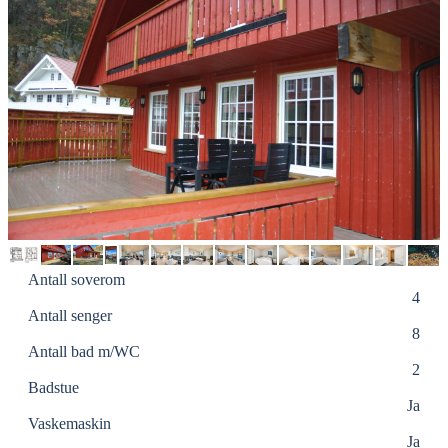
Antall soverom
4
Antall senger
8
Antall bad m/WC
2
Badstue
Ja
Vaskemaskin
Ja