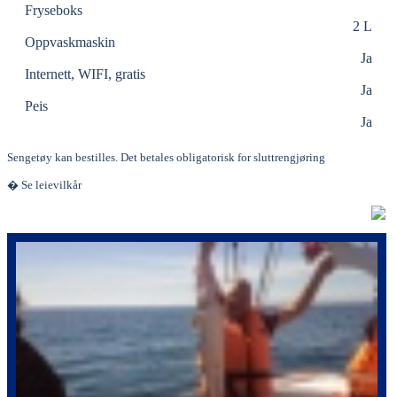
Fryseboks
2 L
Oppvaskmaskin
Ja
Internett, WIFI, gratis
Ja
Peis
Ja
Sengetøy kan bestilles. Det betales obligatorisk for sluttrengjøring
� Se leievilkår