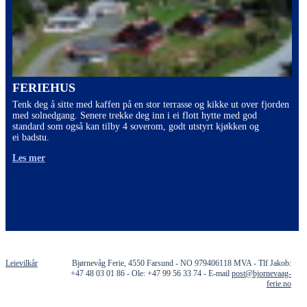
FERIEHUS
Tenk deg å sitte med kaffen på en stor terrasse og kikke ut over fjorden
med solnedgang. Senere trekke deg inn i ei flott hytte med god
standard som også kan tilby 4 soverom, godt utstyrt kjøkken og
ei badstu.
Les mer
Leievilkår
Bjørnevåg Ferie, 4550 Farsund - NO 979406118 MVA - Tlf Jakob:
+47 48 03 01 86 - Ole: +47 99 56 33 74 - E-mail
post@bjornevaag-
ferie.no