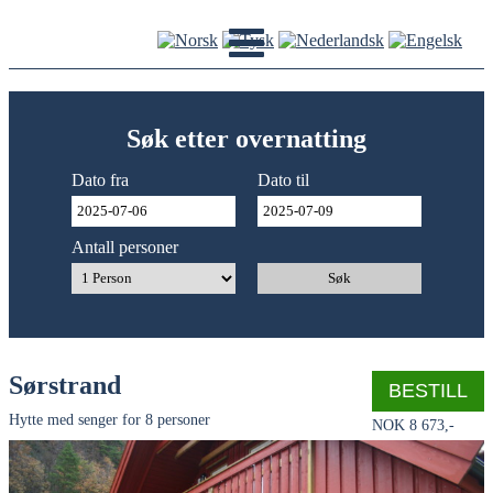
Søk etter overnatting
Dato fra
Dato til
Antall personer
Søk
Sørstrand
BESTILL
Hytte med senger for 8 personer
NOK 8 673,-