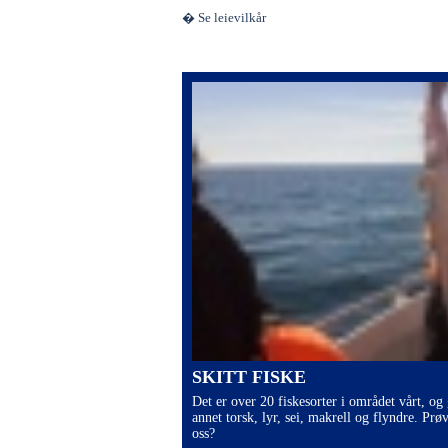
� Se leievilkår
SKITT FISKE
Det er over 20 fiskesorter i området vårt, og
annet torsk, lyr, sei, makrell og flyndre. Prø
oss?