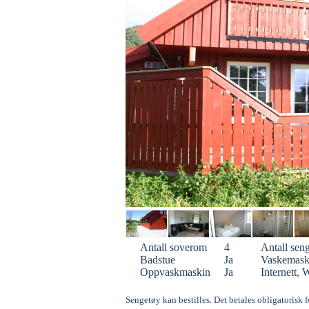
Antall soverom
4
Antall sen
Badstue
Ja
Vaskemask
Oppvaskmaskin
Ja
Internett, 
Sengetøy kan bestilles. Det betales obligatorisk f