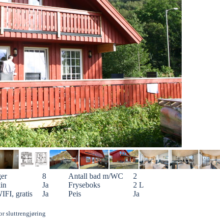
ger
8
Antall bad m/WC
2
in
Ja
Fryseboks
2 L
WIFI, gratis
Ja
Peis
Ja
or sluttrengjøring