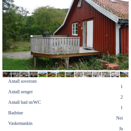
Antall soverom
1
Antall senger
2
Antall bad m/WC
1
Badstue
Nei
Vaskemaskin
Ja