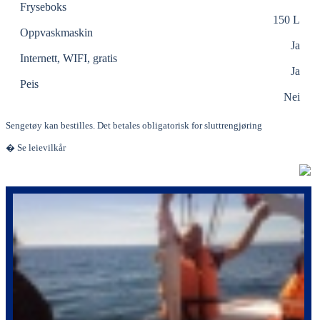
Fryseboks
150 L
Oppvaskmaskin
Ja
Internett, WIFI, gratis
Ja
Peis
Nei
Sengetøy kan bestilles. Det betales obligatorisk for sluttrengjøring
� Se leievilkår