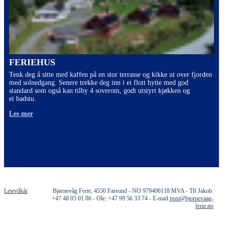
FERIEHUS
Tenk deg å sitte med kaffen på en stor terrasse og kikke ut over fjorden
med solnedgang. Senere trekke deg inn i ei flott hytte med god
standard som også kan tilby 4 soverom, godt utstyrt kjøkken og
ei badstu.
Les mer
Leievilkår
Bjørnevåg Ferie, 4550 Farsund - NO 979406118 MVA - Tlf Jakob:
+47 48 03 01 86 - Ole: +47 99 56 33 74 - E-mail
post@bjornevaag-
ferie.no