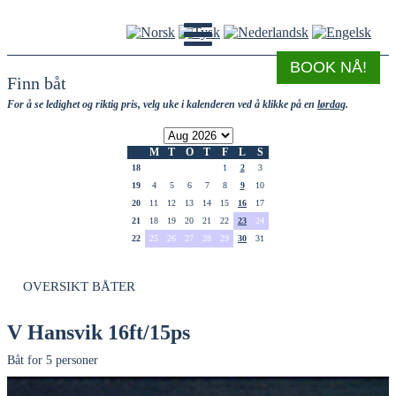
BOOK NÅ!
Finn båt
For å se ledighet og riktig pris, velg uke i kalenderen ved å klikke på en
lørdag
.
M
T
O
T
F
L
S
18
1
2
3
19
4
5
6
7
8
9
10
20
11
12
13
14
15
16
17
21
18
19
20
21
22
23
24
22
25
26
27
28
29
30
31
OVERSIKT BÅTER
V Hansvik 16ft/15ps
Båt for 5 personer