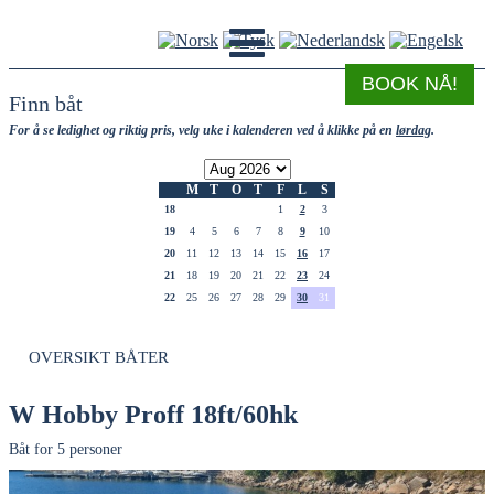
BOOK NÅ!
Finn båt
For å se ledighet og riktig pris, velg uke i kalenderen ved å klikke på en
lørdag
.
M
T
O
T
F
L
S
18
1
2
3
19
4
5
6
7
8
9
10
20
11
12
13
14
15
16
17
21
18
19
20
21
22
23
24
22
25
26
27
28
29
30
31
OVERSIKT BÅTER
W Hobby Proff 18ft/60hk
Båt for 5 personer