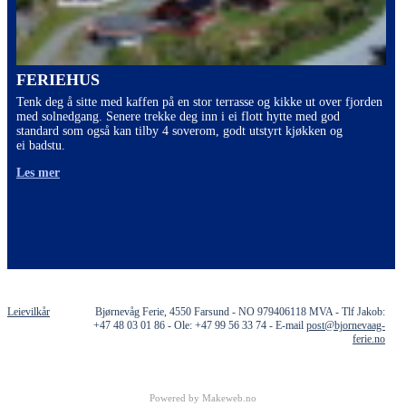
FERIEHUS
Tenk deg å sitte med kaffen på en stor terrasse og kikke ut over fjorden
med solnedgang. Senere trekke deg inn i ei flott hytte med god
standard som også kan tilby 4 soverom, godt utstyrt kjøkken og
ei badstu.
Les mer
Leievilkår
Bjørnevåg Ferie, 4550 Farsund - NO 979406118 MVA - Tlf Jakob:
+47 48 03 01 86 - Ole: +47 99 56 33 74 - E-mail
post@bjornevaag-
ferie.no
Powered by Makeweb.no