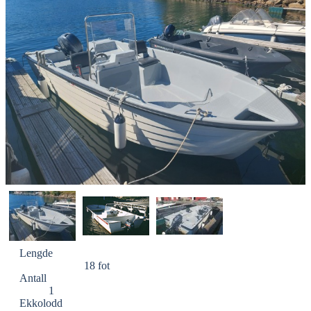
Lengde
18 fot
Antall
1
Ekkolodd