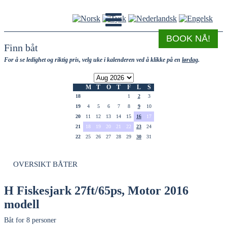
BOOK NÅ!
Finn båt
For å se ledighet og riktig pris, velg uke i kalenderen ved å klikke på en
lørdag
.
M
T
O
T
F
L
S
18
1
2
3
19
4
5
6
7
8
9
10
20
11
12
13
14
15
16
17
21
18
19
20
21
22
23
24
22
25
26
27
28
29
30
31
OVERSIKT BÅTER
H Fiskesjark 27ft/65ps, Motor 2016
modell
Båt for 8 personer