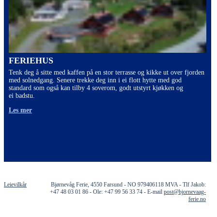
FERIEHUS
Tenk deg å sitte med kaffen på en stor terrasse og kikke ut over fjorden
med solnedgang. Senere trekke deg inn i ei flott hytte med god
standard som også kan tilby 4 soverom, godt utstyrt kjøkken og
ei badstu.
Les mer
Leievilkår
Bjørnevåg Ferie, 4550 Farsund - NO 979406118 MVA - Tlf Jakob:
+47 48 03 01 86 - Ole: +47 99 56 33 74 - E-mail
post@bjornevaag-
ferie.no