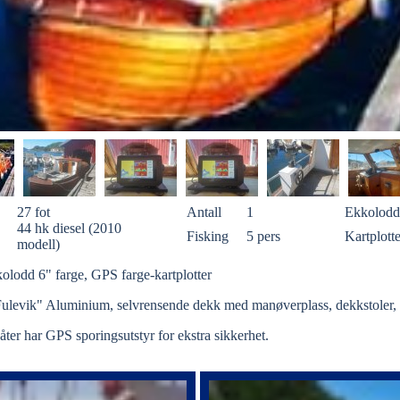
27 fot
Antall
1
Ekkolodd
44 hk diesel (2010
Fisking
5 pers
Kartplotte
modell)
kolodd 6" farge, GPS farge-kartplotter
 "Fulevik" Aluminium, selvrensende dekk med manøverplass, dekkstoler,
åter har GPS sporingsutstyr for ekstra sikkerhet.