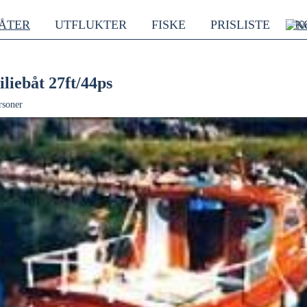
ÅTER
UTFLUKTER
FISKE
PRISLISTE
K
liebåt 27ft/44ps
rsoner