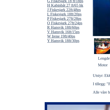
G Fiskesjark 18 ft/18ps
H Kabinbåt 27 ft/65 hk
J Fiskesjark 22ft/48ps
L Fiskesjark 18ft/20ps
P Fiskesjark 27ft/28ps
Q Fiskesjark 27ft/24ps
R Hansvik 18ft/60ps
V Hansvik 16ft/15ps
W Irene 19ft/40ps
Y Hansvik 18ft/30ps
Lengde
Motor
Utstyr: Ek
I tillegg:
Alle våre b