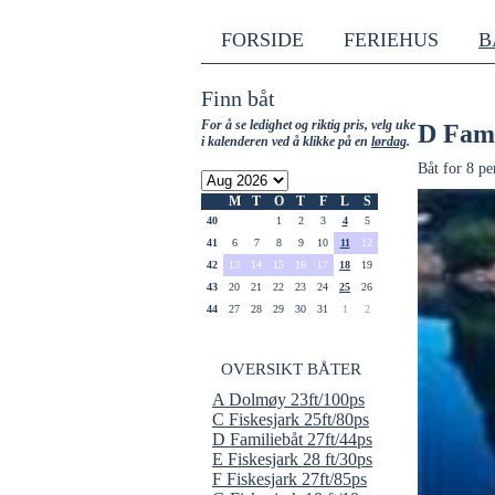
FORSIDE
FERIEHUS
B
Finn båt
For å se ledighet og riktig pris, velg uke
D Fami
i kalenderen ved å klikke på en
lørdag
.
Båt for 8 pe
M
T
O
T
F
L
S
40
1
2
3
4
5
41
6
7
8
9
10
11
12
42
13
14
15
16
17
18
19
43
20
21
22
23
24
25
26
44
27
28
29
30
31
1
2
OVERSIKT BÅTER
A Dolmøy 23ft/100ps
C Fiskesjark 25ft/80ps
D Familiebåt 27ft/44ps
E Fiskesjark 28 ft/30ps
F Fiskesjark 27ft/85ps