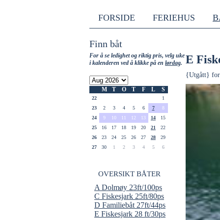
FORSIDE
FERIEHUS
B
Finn båt
For å se ledighet og riktig pris, velg uke
E Fisk
i kalenderen ved å klikke på en
lørdag
.
{Utgått} for
M
T
O
T
F
L
S
22
1
23
2
3
4
5
6
7
8
24
9
10
11
12
13
14
15
25
16
17
18
19
20
21
22
26
23
24
25
26
27
28
29
27
30
1
2
3
4
5
6
OVERSIKT BÅTER
A Dolmøy 23ft/100ps
C Fiskesjark 25ft/80ps
D Familiebåt 27ft/44ps
E Fiskesjark 28 ft/30ps