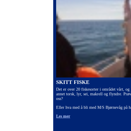
SKITT FISKE
Det er over 20 fiskesorter i området vårt, og
annet torsk, lyr, sei, makrell og flyndre. Prø
oss?
Eller hva med å bli med M/S Bjørnevåg på h
Les mer