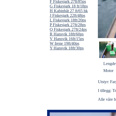
F Fiskesjark 27ft/85ps
G Fiskesjark 18 ft/18ps
H Kabinbåt 27 ft/65 hk
J Fiskesjark 22ft/48ps
L Fiskesjark 18ft/20ps
P Fiskesjark 27ft/28ps
Q Fiskesjark 27ft/24ps
R Hansvik 18ft/60ps
V Hansvik 16ft/15ps
W Irene 19ft/40ps
Y Hansvik 18ft/30ps
Lengde
Motor
Utstyr: Fa
I tillegg: T
Alle våre b