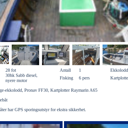
28 fot
Antall
1
Ekkolodd
30hk Sabb diesel,
Fisking
6 pers
Kartplotte
nyere motor
rge-ekkolodd, Pronav FF30, Kartplotter Raymarin A65
rebåt
åter har GPS sporingsutstyr for ekstra sikkerhet.