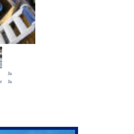
Ja
r
Ja