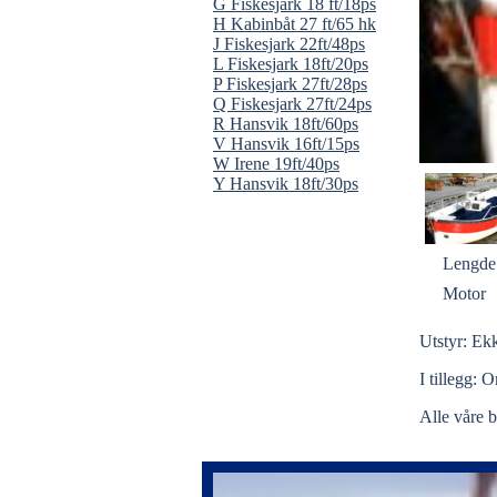
G Fiskesjark 18 ft/18ps
H Kabinbåt 27 ft/65 hk
J Fiskesjark 22ft/48ps
L Fiskesjark 18ft/20ps
P Fiskesjark 27ft/28ps
Q Fiskesjark 27ft/24ps
R Hansvik 18ft/60ps
V Hansvik 16ft/15ps
W Irene 19ft/40ps
Y Hansvik 18ft/30ps
Lengde
Motor
Utstyr: Ekk
I tillegg:
Alle våre b