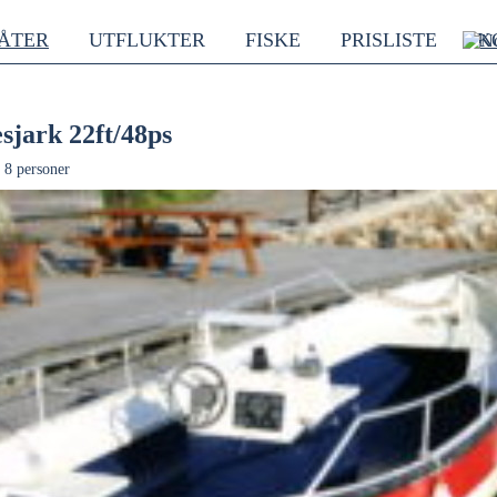
ÅTER
UTFLUKTER
FISKE
PRISLISTE
K
esjark 22ft/48ps
 8 personer