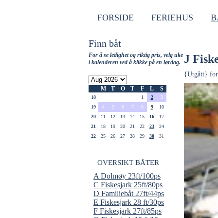
FORSIDE
FERIEHUS
B
Finn båt
For å se ledighet og riktig pris, velg uke
J Fisk
i kalenderen ved å klikke på en
lørdag
.
{Utgått} for
M
T
O
T
F
L
S
18
1
2
3
19
4
5
6
7
8
9
10
20
11
12
13
14
15
16
17
21
18
19
20
21
22
23
24
22
25
26
27
28
29
30
31
OVERSIKT BÅTER
A Dolmøy 23ft/100ps
C Fiskesjark 25ft/80ps
D Familiebåt 27ft/44ps
E Fiskesjark 28 ft/30ps
F Fiskesjark 27ft/85ps