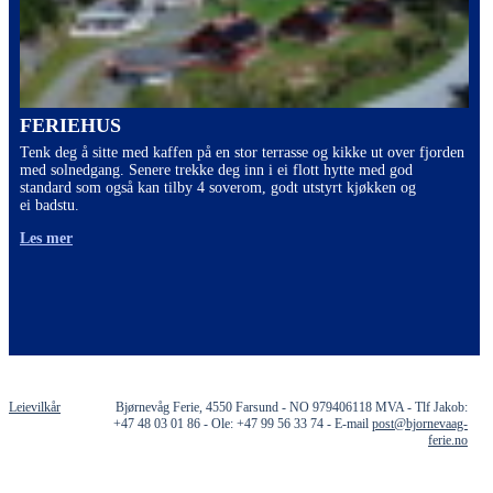
FERIEHUS
Tenk deg å sitte med kaffen på en stor terrasse og kikke ut over fjorden
med solnedgang. Senere trekke deg inn i ei flott hytte med god
standard som også kan tilby 4 soverom, godt utstyrt kjøkken og
ei badstu.
Les mer
Leievilkår
Bjørnevåg Ferie, 4550 Farsund - NO 979406118 MVA - Tlf Jakob:
+47 48 03 01 86 - Ole: +47 99 56 33 74 - E-mail
post@bjornevaag-
ferie.no