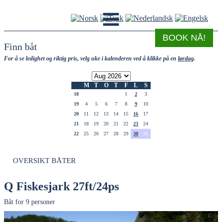
BOOK NÅ!
Finn båt
For å se ledighet og riktig pris, velg uke i kalenderen ved å klikke på en
lørdag
.
M
T
O
T
F
L
S
18
1
2
3
19
4
5
6
7
8
9
10
20
11
12
13
14
15
16
17
21
18
19
20
21
22
23
24
22
25
26
27
28
29
30
31
OVERSIKT BÅTER
Q Fiskesjark 27ft/24ps
Båt for 9 personer