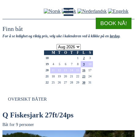
BOOK NÅ!
Finn båt
For å se ledighet og riktig pris, velg uke i kalenderen ved å klikke på en
lørdag
.
M
T
O
T
F
L
S
18
1
2
3
19
4
5
6
7
8
9
10
20
11
12
13
14
15
16
17
21
18
19
20
21
22
23
24
22
25
26
27
28
29
30
31
OVERSIKT BÅTER
Q Fiskesjark 27ft/24ps
Båt for 9 personer