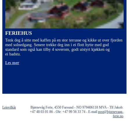
FERIEHUS
Tenk deg å sitte med kaffen på en stor terrasse og kikke ut over fjorden
med solnedgang. Senere trekke deg inn i ei flott hytte med god
standard som også kan tilby 4 soverom, godt utstyrt kjøkken og
ei badstu.
Les mer
Leievilkår
Bjørnevåg Ferie, 4550 Farsund - NO 979406118 MVA - Tlf Jakob:
+47 48 03 01 86 - Ole: +47 99 56 33 74 - E-mail
post@bjornevaag-
ferie.no