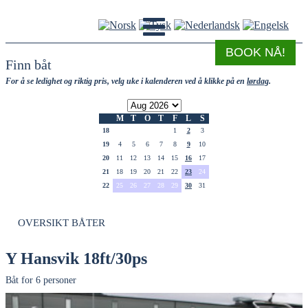
BOOK NÅ!
Finn båt
For å se ledighet og riktig pris, velg uke i kalenderen ved å klikke på en
lørdag
.
M
T
O
T
F
L
S
18
1
2
3
19
4
5
6
7
8
9
10
20
11
12
13
14
15
16
17
21
18
19
20
21
22
23
24
22
25
26
27
28
29
30
31
OVERSIKT BÅTER
Y Hansvik 18ft/30ps
Båt for 6 personer