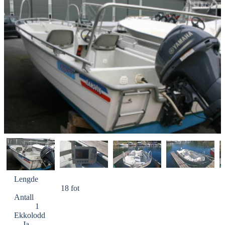
Lengde
18 fot
Antall
1
Ekkolodd
Ja