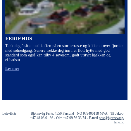
FERIEHUS
Tenk deg å sitte med kaffen på en stor terrasse og kikke ut over fjorden
med solnedgang. Senere trekke deg inn i ei flott hytte med god
standard som også kan tilby 4 soverom, godt utstyrt kjøkken og
ei badstu.
Les mer
Leievilkår
Bjørnevåg Ferie, 4550 Farsund - NO 979406118 MVA - Tlf Jakob:
+47 48 03 01 86 - Ole: +47 99 56 33 74 - E-mail
post@bjornevaag-
ferie.no