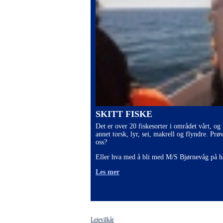
SKITT FISKE
Det er over 20 fiskesorter i området vårt, og
annet torsk, lyr, sei, makrell og flyndre. Prø
oss?
Eller hva med å bli med M/S Bjørnevåg på h
Les mer
Leievilkår