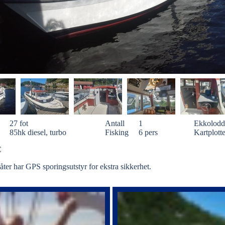
27 fot
Antall
1
Ekkolodd
85hk diesel, turbo
Fisking
6 pers
Kartplotte
C
åter har GPS sporingsutstyr for ekstra sikkerhet.