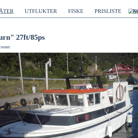
ÅTER
UTFLUKTER
FISKE
PRISLISTE
K
urn" 27ft/85ps
rsoner