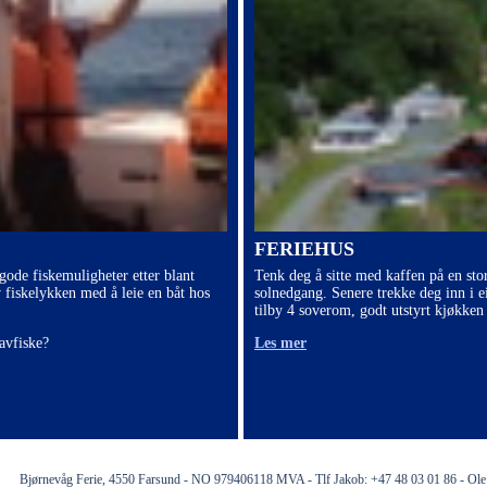
FERIEHUS
 gode fiskemuligheter etter blant
Tenk deg å sitte med kaffen på en sto
v fiskelykken med å leie en båt hos
solnedgang. Senere trekke deg inn i e
tilby 4 soverom, godt utstyrt kjøkken 
avfiske?
Les mer
Bjørnevåg Ferie, 4550 Farsund - NO 979406118 MVA - Tlf Jakob: +47 48 03 01 86 - Ole