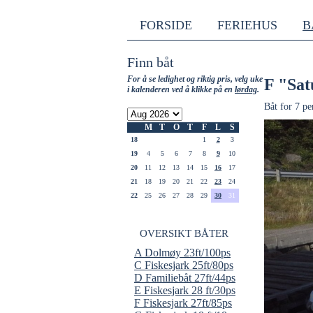
FORSIDE
FERIEHUS
B
Finn båt
For å se ledighet og riktig pris, velg uke
F "Sat
i kalenderen ved å klikke på en
lørdag
.
Båt for 7 pe
M
T
O
T
F
L
S
18
1
2
3
19
4
5
6
7
8
9
10
20
11
12
13
14
15
16
17
21
18
19
20
21
22
23
24
22
25
26
27
28
29
30
31
OVERSIKT BÅTER
A Dolmøy 23ft/100ps
C Fiskesjark 25ft/80ps
D Familiebåt 27ft/44ps
E Fiskesjark 28 ft/30ps
F Fiskesjark 27ft/85ps