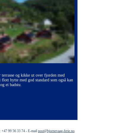
r terrasse og kikke ut over fjorden med
i flott hytte med god standard som også kan
og ei badstu.
: +47 99 56 33 74 - E-mail
post@bjornevaag-ferie.no