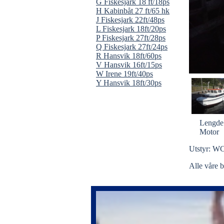
G Fiskesjark 18 ft/18ps
H Kabinbåt 27 ft/65 hk
J Fiskesjark 22ft/48ps
L Fiskesjark 18ft/20ps
P Fiskesjark 27ft/28ps
Q Fiskesjark 27ft/24ps
R Hansvik 18ft/60ps
V Hansvik 16ft/15ps
W Irene 19ft/40ps
Y Hansvik 18ft/30ps
Lengde
Motor
Utstyr: W
Alle våre b