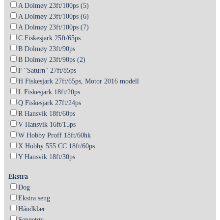
A Dolmøy 23ft/100ps (5)
A Dolmøy 23ft/100ps (6)
A Dolmøy 23ft/100ps (7)
C Fiskesjark 25ft/65ps
B Dolmøy 23ft/90ps
B Dolmøy 23ft/90ps (2)
F "Saturn" 27ft/85ps
H Fiskesjark 27ft/65ps, Motor 2016 modell
L Fiskesjark 18ft/20ps
Q Fiskesjark 27ft/24ps
R Hansvik 18ft/60ps
V Hansvik 16ft/15ps
W Hobby Proff 18ft/60hk
X Hobby 555 CC 18ft/60ps
Y Hansvik 18ft/30ps
Ekstra
Dog
Ekstra seng
Håndklær
Sengetøy