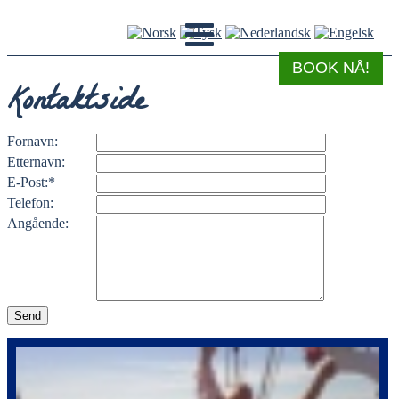
BOOK NÅ!
Kontaktside
Fornavn:
Etternavn:
E-Post:*
Telefon:
Angående: