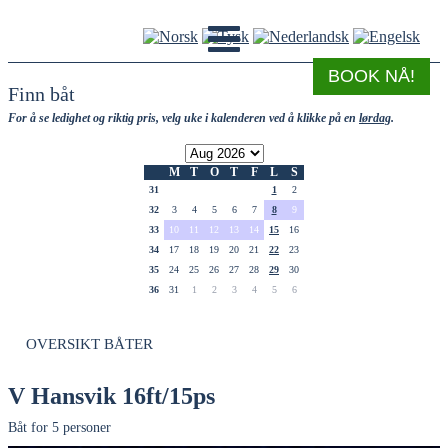
BOOK NÅ!
Finn båt
For å se ledighet og riktig pris, velg uke i kalenderen ved å klikke på en
lørdag
.
M
T
O
T
F
L
S
31
1
2
32
3
4
5
6
7
8
9
33
10
11
12
13
14
15
16
34
17
18
19
20
21
22
23
35
24
25
26
27
28
29
30
36
31
1
2
3
4
5
6
OVERSIKT BÅTER
V Hansvik 16ft/15ps
Båt for 5 personer