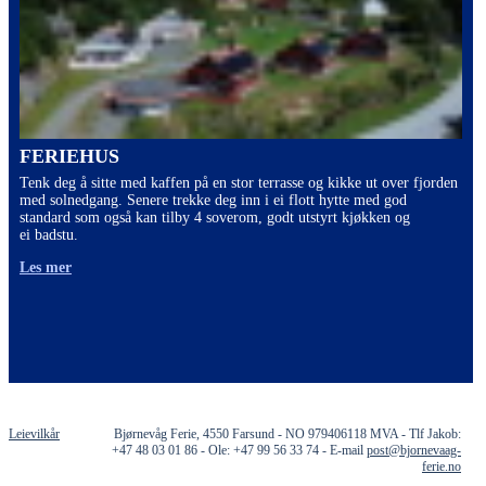
FERIEHUS
Tenk deg å sitte med kaffen på en stor terrasse og kikke ut over fjorden
med solnedgang. Senere trekke deg inn i ei flott hytte med god
standard som også kan tilby 4 soverom, godt utstyrt kjøkken og
ei badstu.
Les mer
Leievilkår
Bjørnevåg Ferie, 4550 Farsund - NO 979406118 MVA - Tlf Jakob:
+47 48 03 01 86 - Ole: +47 99 56 33 74 - E-mail
post@bjornevaag-
ferie.no