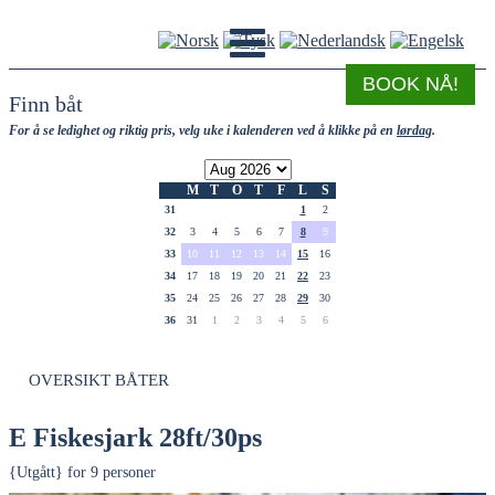
BOOK NÅ!
Finn båt
For å se ledighet og riktig pris, velg uke i kalenderen ved å klikke på en
lørdag
.
M
T
O
T
F
L
S
31
1
2
32
3
4
5
6
7
8
9
33
10
11
12
13
14
15
16
34
17
18
19
20
21
22
23
35
24
25
26
27
28
29
30
36
31
1
2
3
4
5
6
OVERSIKT BÅTER
E Fiskesjark 28ft/30ps
{Utgått} for 9 personer