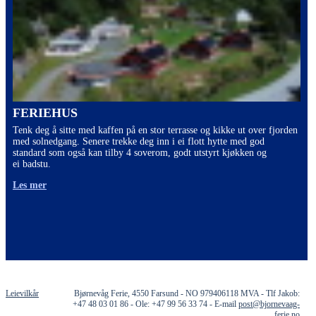
FERIEHUS
Tenk deg å sitte med kaffen på en stor terrasse og kikke ut over fjorden
med solnedgang. Senere trekke deg inn i ei flott hytte med god
standard som også kan tilby 4 soverom, godt utstyrt kjøkken og
ei badstu.
Les mer
Leievilkår
Bjørnevåg Ferie, 4550 Farsund - NO 979406118 MVA - Tlf Jakob:
+47 48 03 01 86 - Ole: +47 99 56 33 74 - E-mail
post@bjornevaag-
ferie.no